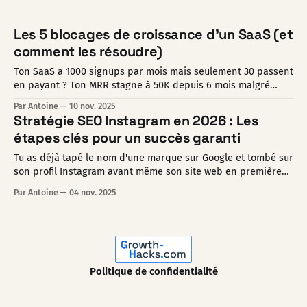
Les 5 blocages de croissance d'un SaaS (et
comment les résoudre)
Ton SaaS a 1000 signups par mois mais seulement 30 passent
en payant ? Ton MRR stagne à 50K depuis 6 mois malgré
toutes tes nouvelles features ? Tu multiplies les efforts
Par Antoine
10 nov. 2025
marketing mais la conversion ne décolle pas ? Franchement,
Stratégie SEO Instagram en 2026 : Les
j'ai vu ça trop souvent. Des SaaS qui ont du
étapes clés pour un succès garanti
Tu as déjà tapé le nom d'une marque sur Google et tombé sur
son profil Instagram avant même son site web en première
position ? Tu te demandes comment certains comptes
Par Antoine
04 nov. 2025
Instagram apparaissent systématiquement dans les premiers
résultats ? Et surtout, comment toi aussi tu peux transformer
ton compte Instagram
Politique de confidentialité